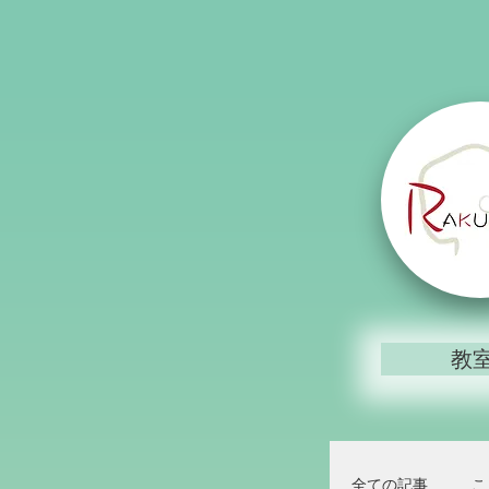
教
全ての記事
こ