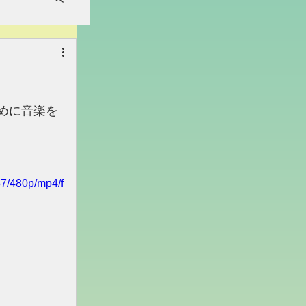
ために音楽を
57/480p/mp4/f