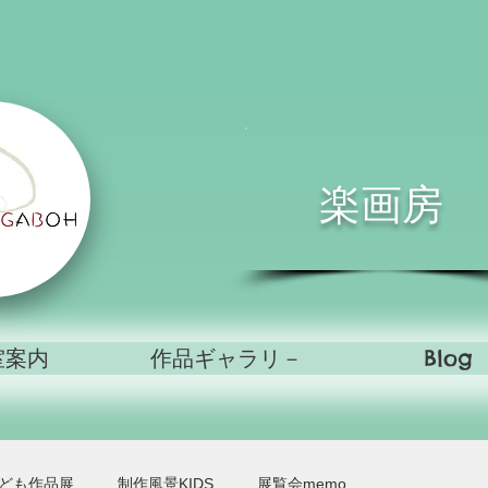
楽画房
室案内
作品ギャラリ－
Blog
ども作品展
制作風景KIDS
展覧会memo