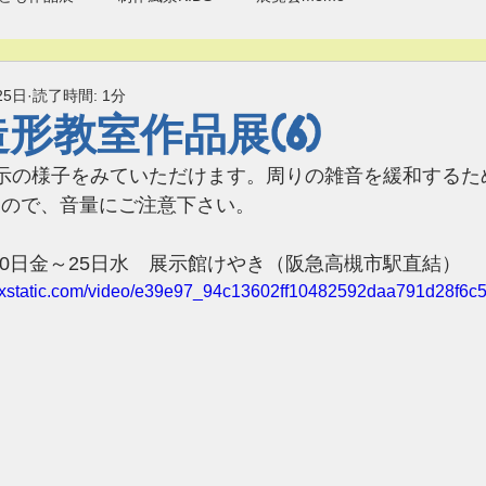
25日
読了時間: 1分
造形教室作品展(6)
eで展示の様子をみていただけます。周りの雑音を緩和する
すので、音量にご注意下さい。
1月20日金～25日水　展示館けやき（阪急高槻市駅直結）
.wixstatic.com/video/e39e97_94c13602ff10482592daa791d28f6c