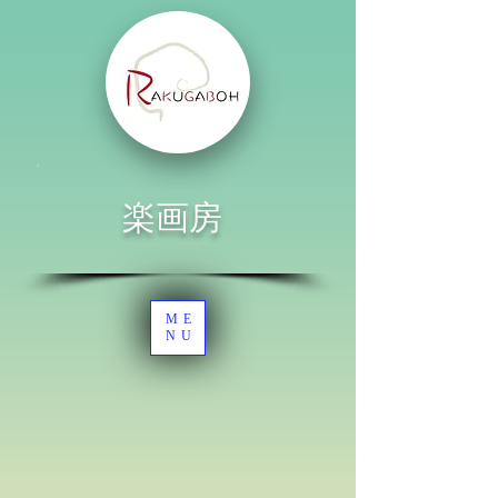
楽画房
ME
NU