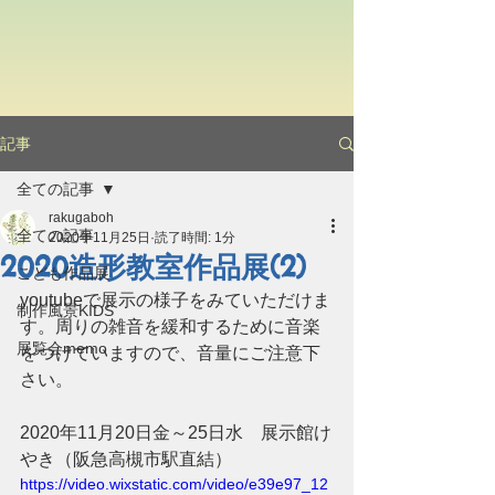
記事
全ての記事
rakugaboh
全ての記事
2020年11月25日
読了時間: 1分
2020造形教室作品展(2)
こども作品展
youtubeで展示の様子をみていただけま
制作風景KIDS
す。周りの雑音を緩和するために音楽
展覧会memo
をつけていますので、音量にご注意下
さい。
2020年11月20日金～25日水　展示館け
やき（阪急高槻市駅直結）
https://video.wixstatic.com/video/e39e97_12