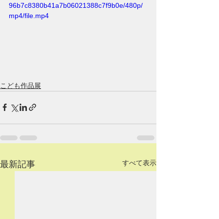
96b7c8380b41a7b06021388c7f9b0e/480p/
mp4/file.mp4
こども作品展
すべて表示
最新記事