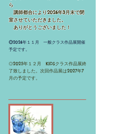
ら
講師都合により2026年3月末で閉
室させていただきました。
​ ありがとうございました！
◎
2026年１１月 一般クラス作品展開催
予定です。
2025年１２月 KIDSクラス作品展終
◎
了致しました。次回作品展は2027年7
月の予定です。
​