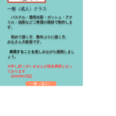
一般（成人）
クラス
パステル・透明水彩・ガッシュ・アク
リル・油彩などご希望の画材で制作しま
す。
初めて描く方、数年ぶりに描く方、
みなさん大歓迎です。
表現することを
楽しみながら描画しまし
ょう。
※申し訳ございませんが現在満席となっ
ております
2026年2月記
一般（成人）